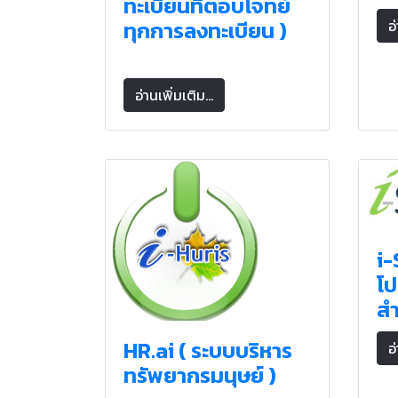
ทะเบียนที่ตอบโจทย์
ทุกการลงทะเบียน )
อ่
อ่านเพิ่มเติม...
i
โ
สำ
HR.ai ( ระบบบริหาร
อ่
ทรัพยากรมนุษย์ )