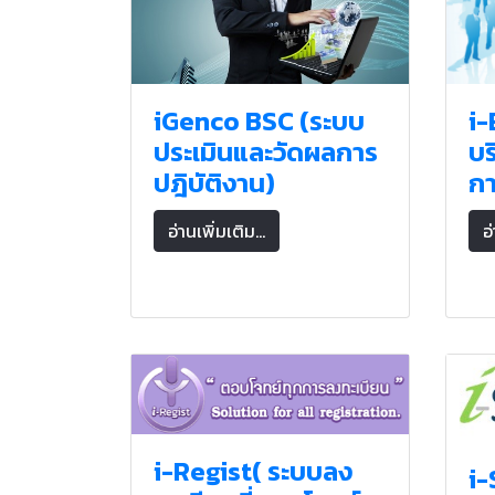
iGenco BSC (ระบบ
i
ประเมินและวัดผลการ
บร
ปฎิบัติงาน)
กา
อ่านเพิ่มเติม...
อ่
i-Regist( ระบบลง
i